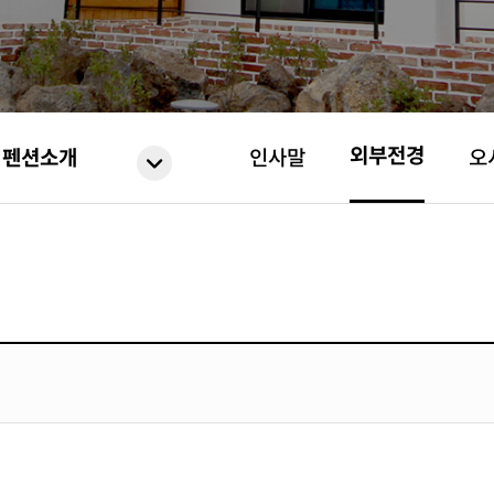
외부전경
펜션소개
인사말
오